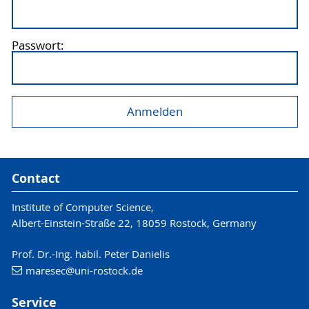
Passwort:
Contact
Institute of Computer Science,
Albert-Einstein-Straße 22, 18059 Rostock, Germany
Prof. Dr.-Ing. habil. Peter Danielis
maresec
@uni-rostock
.de
Service